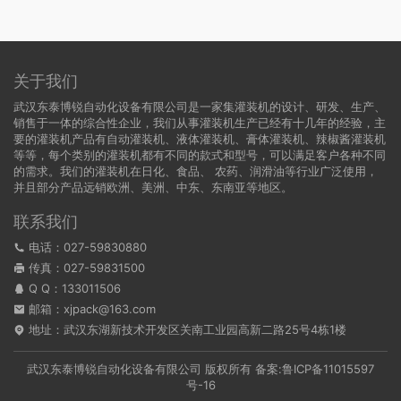
关于我们
武汉东泰博锐自动化设备有限公司是一家集灌装机的设计、研发、生产、
销售于一体的综合性企业，我们从事灌装机生产已经有十几年的经验，主
要的灌装机产品有自动灌装机、液体灌装机、膏体灌装机、辣椒酱灌装机
等等，每个类别的灌装机都有不同的款式和型号，可以满足客户各种不同
的需求。我们的灌装机在日化、食品、 农药、润滑油等行业广泛使用，
并且部分产品远销欧洲、美洲、中东、东南亚等地区。
联系我们
电话：027-59830880
传真：027-59831500
Q Q：
133011506
邮箱：xjpack@163.com
地址：武汉东湖新技术开发区关南工业园高新二路25号4栋1楼
武汉东泰博锐自动化设备有限公司 版权所有 备案:
鲁ICP备11015597
号-16