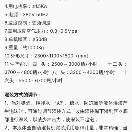
4.用电功率：≤1.5Kw
5.电源：380V 50Hz
6.速度控制：变频调速
7.需用压缩空气压力：0.3~0.5Mpa
8.单机噪音：≤50dB
9.重量：约1000Kg
10.外形尺寸：2300×1100×1500（mm）
11.生产能力 四  头：2500～3000瓶/小时     十二头：
3700～4800瓶/小时  八  头：3200～4200瓶/小时     十
六头：5500～6700瓶/小时
灌装方式的调节：
1、当对碘酒、纯净水、试剂、糖水、防冻液等液体灌装产
生泡沫时，可通过调节灌装方式，改由灌装嘴下潜到容器底
部进行灌装，以减少冲击力，使灌装不起泡；
2、本液体全自动灌装机灌装采用容积计量，非常精确，当