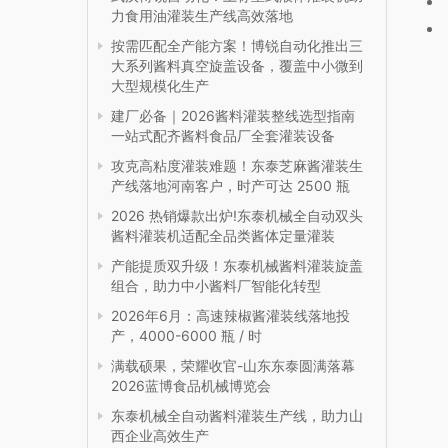
力食用油灌装生产线高效落地
按需匹配全产能方案！博锐自动化推出三
大系列酱料真空旋盖设备，覆盖中小微到
大型规模化生产
建厂必备｜2026酱料灌装整线选型指南
一站式配齐酱料食品厂全套灌装设备
攻克高粘度灌装难题！东泰芝麻酱灌装生
产线落地河南客户，时产可达 2500 瓶
2026 热销爆款出炉!东泰机械全自动双头
酱料灌装机适配全品类酱体定量灌装
产能提质双升级！东泰机械酱料灌装旋盖
组合，助力中小酱料厂智能化转型
2026年6月：高速辣椒酱灌装线落地投
产，4000-6000 瓶 / 时
满载硕果，荣耀收官-山东东泰圆满落幕
2026蓝博食品机械博览会
东泰机械全自动酱料灌装生产线，助力山
西企业高效生产