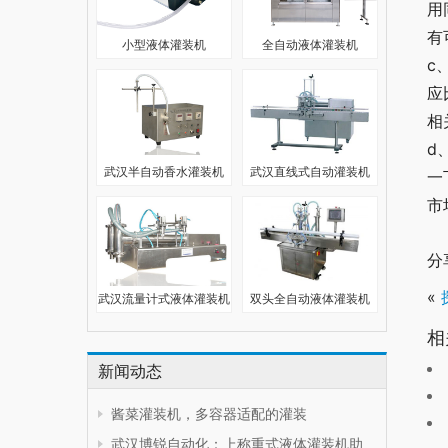
用
有
小型液体灌装机
全自动液体灌装机
c
应
相
d
武汉半自动香水灌装机
武汉直线式自动灌装机
一
市
分
«
武汉流量计式液体灌装机
双头全自动液体灌装机
相
新闻动态
酱菜灌装机，多容器适配的灌装
武汉博锐自动化：上称重式液体灌装机助