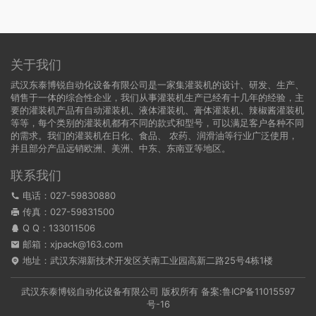
关于我们
武汉东泰博锐自动化设备有限公司是一家集灌装机的设计、研发、生产、
销售于一体的综合性企业，我们从事灌装机生产已经有十几年的经验，主
要的灌装机产品有自动灌装机、液体灌装机、膏体灌装机、辣椒酱灌装机
等等，每个类别的灌装机都有不同的款式和型号，可以满足客户各种不同
的需求。我们的灌装机在日化、食品、 农药、润滑油等行业广泛使用，
并且部分产品远销欧洲、美洲、中东、东南亚等地区。
联系我们
电话：027-59830880
传真：027-59831500
Q Q：
133011506
邮箱：xjpack@163.com
地址：武汉东湖新技术开发区关南工业园高新二路25号4栋1楼
武汉东泰博锐自动化设备有限公司 版权所有 备案:
鲁ICP备11015597
号-16