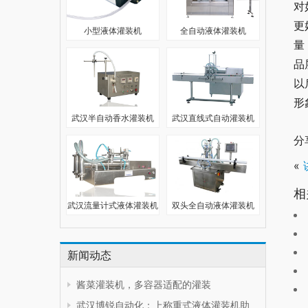
对
更
小型液体灌装机
全自动液体灌装机
量
品
以
形
武汉半自动香水灌装机
武汉直线式自动灌装机
分
«
相
武汉流量计式液体灌装机
双头全自动液体灌装机
新闻动态
酱菜灌装机，多容器适配的灌装
武汉博锐自动化：上称重式液体灌装机助