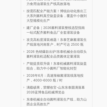
力食用油灌装生产线高效落地
按需匹配全产能方案！博锐自动化推出三
大系列酱料真空旋盖设备，覆盖中小微到
大型规模化生产
建厂必备｜2026酱料灌装整线选型指南
一站式配齐酱料食品厂全套灌装设备
攻克高粘度灌装难题！东泰芝麻酱灌装生
产线落地河南客户，时产可达 2500 瓶
2026 热销爆款出炉!东泰机械全自动双头
酱料灌装机适配全品类酱体定量灌装
产能提质双升级！东泰机械酱料灌装旋盖
组合，助力中小酱料厂智能化转型
2026年6月：高速辣椒酱灌装线落地投
产，4000-6000 瓶 / 时
满载硕果，荣耀收官-山东东泰圆满落幕
2026蓝博食品机械博览会
东泰机械全自动酱料灌装生产线，助力山
西企业高效生产