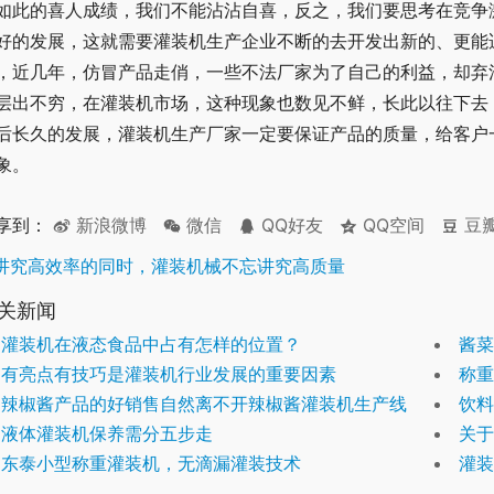
如此的喜人成绩，我们不能沾沾自喜，反之，我们要思考在竞争
好的发展，这就需要灌装机生产企业不断的去开发出新的、更能
，近几年，仿冒产品走俏，一些不法厂家为了自己的利益，却弃
层出不穷，在灌装机市场，这种现象也数见不鲜，长此以往下去
后长久的发展，灌装机生产厂家一定要保证产品的质量，给客户
象。
享到：
新浪微博
微信
QQ好友
QQ空间
豆
讲究高效率的同时，灌装机械不忘讲究高质量
关新闻
灌装机在液态食品中占有怎样的位置？
酱菜
有亮点有技巧是灌装机行业发展的重要因素
称重
辣椒酱产品的好销售自然离不开辣椒酱灌装机生产线
饮料
液体灌装机保养需分五步走
关于
东泰小型称重灌装机，无滴漏灌装技术
灌装