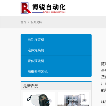
首页
相关资料
自动灌装机
液体灌装机
膏体灌装机
随
是
辣椒酱灌装机
垄
厂
最新产品
能
现