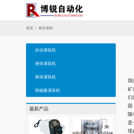
首页
相关资料
自动灌装机
液体灌装机
膏体灌装机
我
矿
辣椒酱灌装机
们
固
最新产品
随
是
现