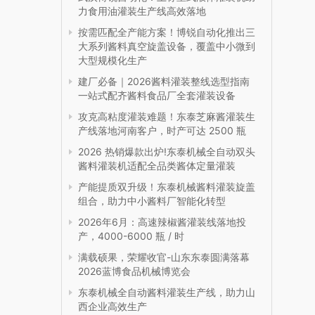
力食用油灌装生产线高效落地
按需匹配全产能方案！博锐自动化推出三
大系列酱料真空旋盖设备，覆盖中小微到
大型规模化生产
建厂必备｜2026酱料灌装整线选型指南
一站式配齐酱料食品厂全套灌装设备
攻克高粘度灌装难题！东泰芝麻酱灌装生
产线落地河南客户，时产可达 2500 瓶
2026 热销爆款出炉!东泰机械全自动双头
酱料灌装机适配全品类酱体定量灌装
产能提质双升级！东泰机械酱料灌装旋盖
组合，助力中小酱料厂智能化转型
2026年6月：高速辣椒酱灌装线落地投
产，4000-6000 瓶 / 时
满载硕果，荣耀收官-山东东泰圆满落幕
2026蓝博食品机械博览会
东泰机械全自动酱料灌装生产线，助力山
西企业高效生产