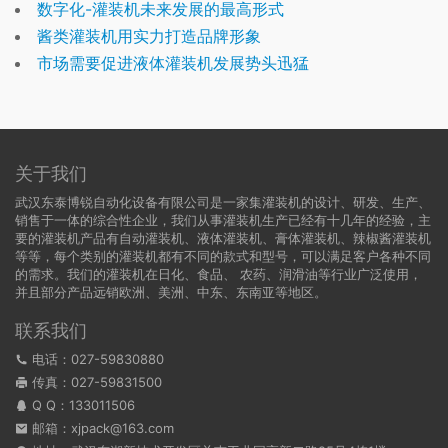
数字化-灌装机未来发展的最高形式
酱类灌装机用实力打造品牌形象
市场需要促进液体灌装机发展势头迅猛
关于我们
武汉东泰博锐自动化设备有限公司是一家集灌装机的设计、研发、生产、
销售于一体的综合性企业，我们从事灌装机生产已经有十几年的经验，主
要的灌装机产品有自动灌装机、液体灌装机、膏体灌装机、辣椒酱灌装机
等等，每个类别的灌装机都有不同的款式和型号，可以满足客户各种不同
的需求。我们的灌装机在日化、食品、 农药、润滑油等行业广泛使用，
并且部分产品远销欧洲、美洲、中东、东南亚等地区。
联系我们
电话：027-59830880
传真：027-59831500
Q Q：
133011506
邮箱：xjpack@163.com