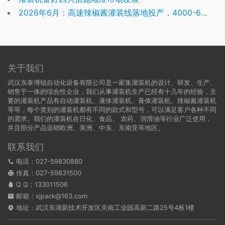
2026年6月：高速辣椒酱灌装线落地投产，4000-6000 瓶 / 时
关于我们
武汉东泰博锐自动化设备有限公司是一家集灌装机的设计、研发、生产、
销售于一体的综合性企业，我们从事灌装机生产已经有十几年的经验，主
要的灌装机产品有自动灌装机、液体灌装机、膏体灌装机、辣椒酱灌装机
等等，每个类别的灌装机都有不同的款式和型号，可以满足客户各种不同
的需求。我们的灌装机在日化、食品、 农药、润滑油等行业广泛使用，
并且部分产品远销欧洲、美洲、中东、东南亚等地区。
联系我们
电话：027-59830880
传真：027-59831500
Q Q：
133011506
邮箱：xjpack@163.com
地址：武汉东湖新技术开发区关南工业园高新二路25号4栋1楼